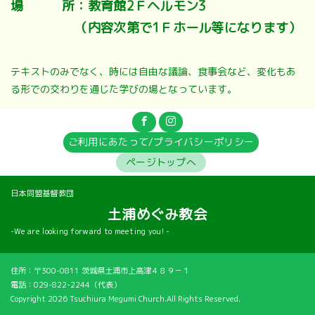
場 所：教育館2Ｆヘルモン3
（内容次第で1Ｆホール等になります）
テキストのみでなく、時には自由な議論、食事会など、変化もあ
る形での交わりを通じた学びの場となっています。
ご利用にあたって/プライバシーポリシー
ページトップへ
日本同盟基督教団
土浦めぐみ教会
-
We are looking forward to meeting you!
-
住所：〒300-0811 茨城県土浦市上高津４８９－１
電話：029-822-2244（代表）
Copyright
2026 Tsuchiura Megumi Church.
All Rights Reserved.